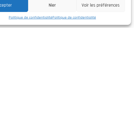
cepter
Nier
Voir les préférences
Politique de confidentialité
Politique de confidentialité
Suivez-nous
facebook/leirivolt
ra,
instagram/leirivolt
linkedin/leirivolt-lda
 Portugal
youtube/leirivolt
08º 51.568'
t