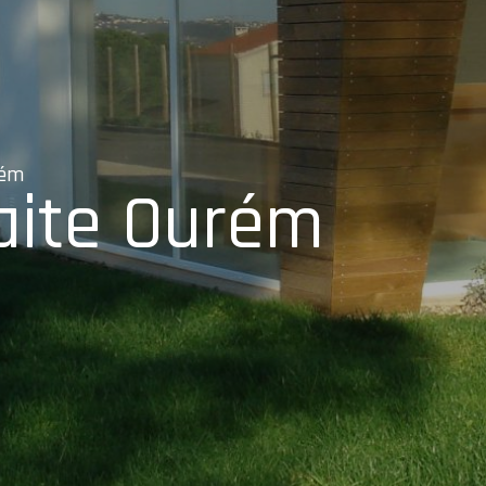
rém
aite Ourém