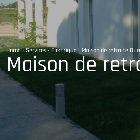
Home
•
Services
•
Électrique
• Maison de retraite Ou
Maison de retr