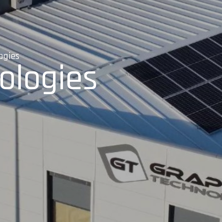
ogies
ologies