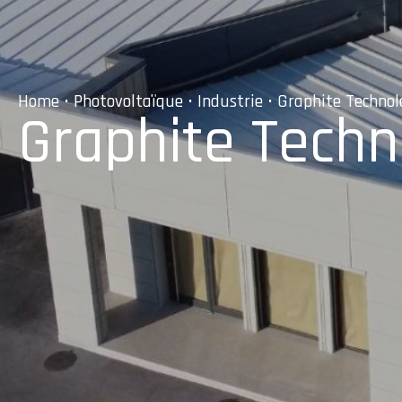
Home
•
Photovoltaïque
•
Industrie
• Graphite Technol
Graphite Techn