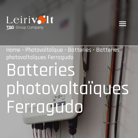
Home
•
Photovoltaïque
•
Batteries
• Batteries
photovoltaïques Ferragudo
Batteries
photovoltaïques
Ferragudo