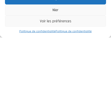
Nier
Voir les préférences
Politique de confidentialité
Politique de confidentialité
Entreprise
Politique de Confidentialité
Mentions légales
Livre de Réclamations