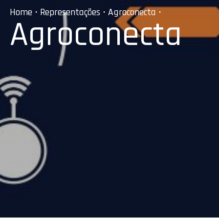
Home
•
Representações
•
Agroconecta
•
Agroconecta