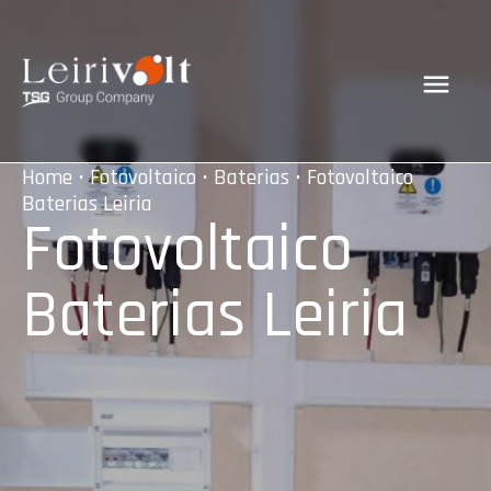
Home
•
Fotovoltaico
•
Baterias
• Fotovoltaico
Baterias Leiria
Fotovoltaico
Baterias Leiria