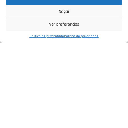
Negar
Ver preferências
Política de privacidade
Política de privacidade
Empresa
Política de Privacidade
Informações Legais
Livro de Reclamações